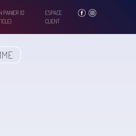
N PANIER
(0
ESPACE
ICLE)
CLIENT
MME