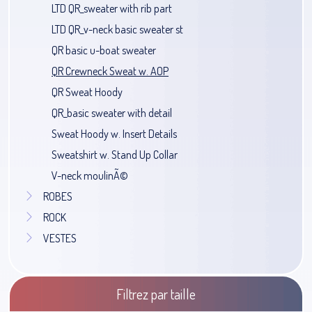
LTD QR_sweater with rib part
LTD QR_v-neck basic sweater st
QR basic u-boat sweater
QR Crewneck Sweat w. AOP
QR Sweat Hoody
QR_basic sweater with detail
Sweat Hoody w. Insert Details
Sweatshirt w. Stand Up Collar
V-neck moulinÃ©
ROBES
ROCK
VESTES
Filtrez par taille