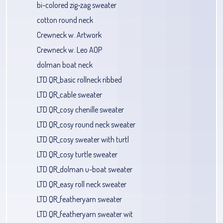
bi-colored zig-zag sweater
cotton round neck
Crewneck w. Artwork
Crewneck w. Leo AOP
dolman boat neck
LTD QR_basic rollneck ribbed
LTD QR_cable sweater
LTD QR_cosy chenille sweater
LTD QR_cosy round neck sweater
LTD QR_cosy sweater with turtl
LTD QR_cosy turtle sweater
LTD QR_dolman u-boat sweater
LTD QR_easy roll neck sweater
LTD QR_featheryarn sweater
LTD QR_featheryarn sweater wit