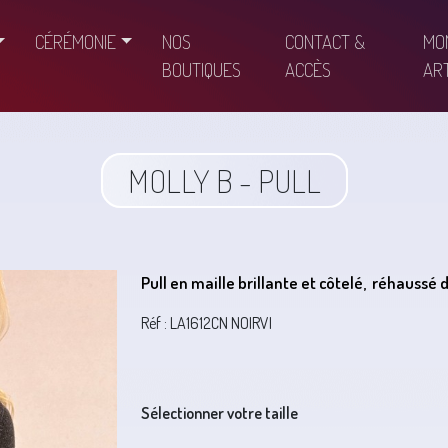
CÉRÉMONIE
NOS
CONTACT &
MO
BOUTIQUES
ACCÈS
ART
MOLLY B - PULL
Pull en maille brillante et côtelé, réhaussé 
Réf : LA1612CN NOIRVI
Sélectionner votre taille