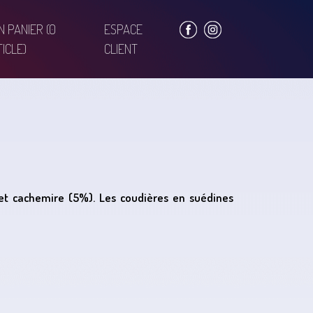
N PANIER
(0
ESPACE
ICLE)
CLIENT
et cachemire (5%). Les coudières en suédines