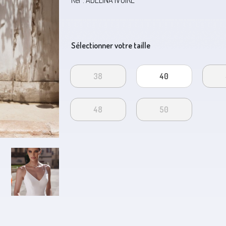
Réf : ADELINA IVOIRE
Sélectionner votre taille
38
40
48
50