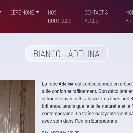
CÉRÉMONIE
NOS
CONTACT &
MO
BOUTIQUES
ACCÈS
ART
BIANCO - ADELINA
Adelina
La robe
est confectionnée en crêpe 
allie confort et raffinement. Son décolleté e
silhouette avec délicatesse. Les fines brete
brillance, tandis que la taille naturelle et la
contemporaine. La traîne balayante vient p
avec soin dans l’Union Européenne.