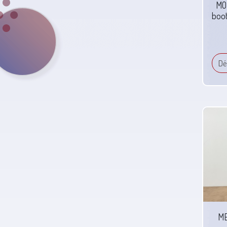
MO
boo
Dé
ME