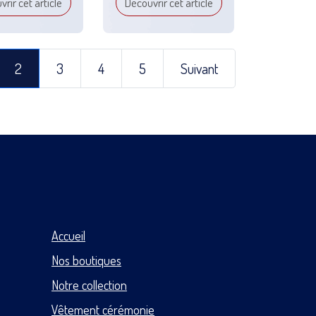
rir cet article
Découvrir cet article
2
3
4
5
Suivant
Accueil
Nos boutiques
Notre collection
Vêtement cérémonie