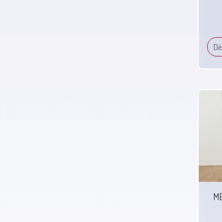
Dé
ME